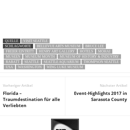
QUELLE
VISIT SEATTLE
SCHLAGWORTE
BELLEVUE ARTS MUSEUM
BRUCE LEE
FREIER EINTRITT
HENRY ART GALLERY
HOTELS
MOHAI
MUSEEN
MUSEUM MONTH
MUSEUM OF HISTORY & INDUSTRY
RABATT
SEATTLE
SEATTLE AQUARIUM
THOMPSON SEATTLE
USA
WASHINGTON
WING LUKE MUSEUM
Vorheriger Artikel
Nächster Artikel
Florida –
Event-Highlights 2017 in
Traumdestination für alle
Sarasota County
Verliebten