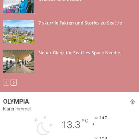
7 skurrile Fakten und Stories zu Seattle
Neuer Glanz für Seattles Space Needle
OLYMPIA
Klarer Himmel
14.7
°
C
13.3
°
12.4