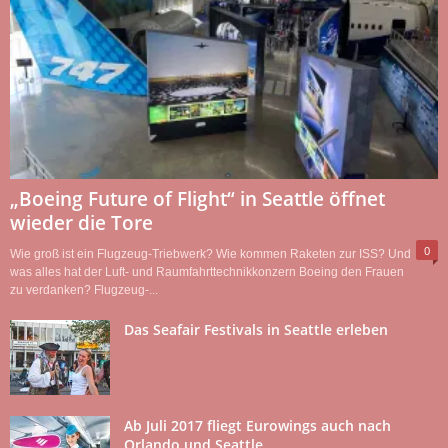
„Boeing Future of Flight“ in Seattle öffnet
wieder die Tore
0
Wie groß ist ein Flugzeug-Triebwerk? Wie kommen Raketen zur ISS? Und
was alles hat der Luft- und Raumfahrttechnikkonzern Boeing den Frauen
zu verdanken? Flugzeug-...
Das Seafair Festivals in Seattle erleben
Ab Juli 2017 fliegt Eurowings auch nach
Orlando und Seattle