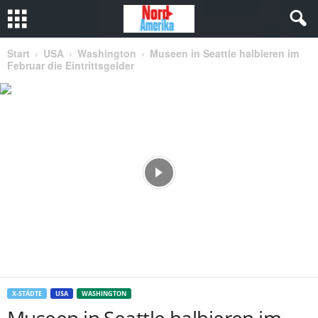
Start
USA
Washington
Museen in Seattle halbieren im
Februar die Eintrittsgelder
X-STÄDTE
USA
WASHINGTON