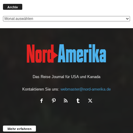
A
Archiv
r
c
h
i
v
Das Reise Journal für USA und Kanada
Kontaktieren Sie uns:
webmaster@nord-amerika.de
Mehr erfahren