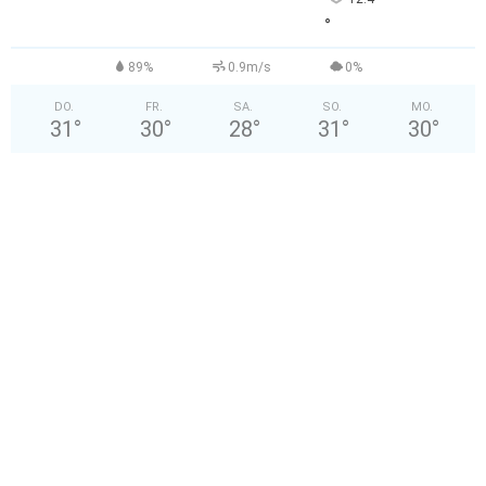
°
89%
0.9m/s
0%
DO.
FR.
SA.
SO.
MO.
31
°
30
°
28
°
31
°
30
°