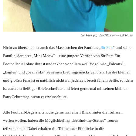
Sir Purr (c) VisitNC.com – Bill Russ
Nicht zu übersehen ist auch das Maskottchen der Panthers „
Sir Purr
“ und seine
Familie, darunter „Mini Meow“ – eine jüngere Version von Sir Purr. Ein
Footballspiel ohne ihn ist undenkbar, vor allem weil Vögel wie „Falcons“,
„Eagles“ und „Seahawks“ zu seinen Lieblingssnacks gehören. Für die kleinen
und großen Fans ist er natürlich nicht nur jederzeit bereit für ein Selfie, sondern
ist auch ein fleißiger Briefeschreiber und feiert gerne mal mit seinen kleinen
Fans Geburtstag, wenn er erwünscht ist.
Alle Football-Begeisterten, die gerne mal einen Blick hinter die Kulissen
werfen wollen, haben die Möglichkeit an „Behind-the-Scenes“ Touren
teilzunehmen. Dabei erhalten die Teilnehmer Einblicke in die