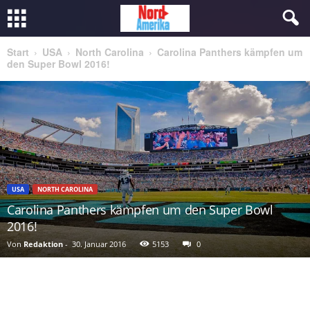
Start
USA
North Carolina
Carolina Panthers kämpfen um
den Super Bowl 2016!
USA
NORTH CAROLINA
Carolina Panthers kämpfen um den Super Bowl
2016!
Von
Redaktion
-
30. Januar 2016
5153
0