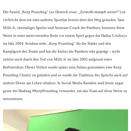
Der Ausruf „Keep Pounding“ (zu Deutsch etwa: „Zerstoßt/stampft weiter!“) ist
vielleicht dem ein oder anderen Sportfan bereits über den Weg gelaufen. Sam
Mills Jr., ehemaliger Spieler und Assistant Coach der Panthers, benutzte diese
Worte in einer motivierenden Rede vor einem Spiel gegen die Dallas Cowboys
im Jahr 2004. Seitdem steht „Keep Pounding“ für die Stärke und den
Kampfgeist des Teams und hat die Kultur der Panthers sehr geprägt – nicht
zuletzt auch durch den Tod von Mills Jr. im Jahr 2005 aufgrund eines
Krebsleidens. Dieser Verlust wurde später zum Anlass genommen eine Keep
Pounding Charity zu gründen und so wurde die Tradition des Spruchs auch auf
anderer Ebene am Leben erhalten. In Social Media Kanälen wird heute sogar
gerne der Hashtag #KeepPounding verwendet, um das Team auf diese Weise zu
unterstützen.