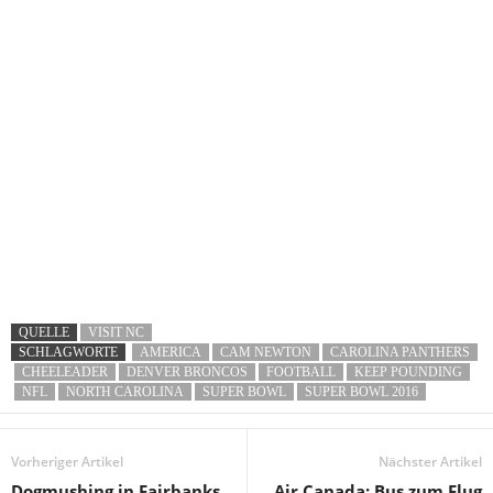
QUELLE
VISIT NC
SCHLAGWORTE
AMERICA
CAM NEWTON
CAROLINA PANTHERS
CHEELEADER
DENVER BRONCOS
FOOTBALL
KEEP POUNDING
NFL
NORTH CAROLINA
SUPER BOWL
SUPER BOWL 2016
Vorheriger Artikel
Nächster Artikel
Dogmushing in Fairbanks,
Air Canada: Bus zum Flug