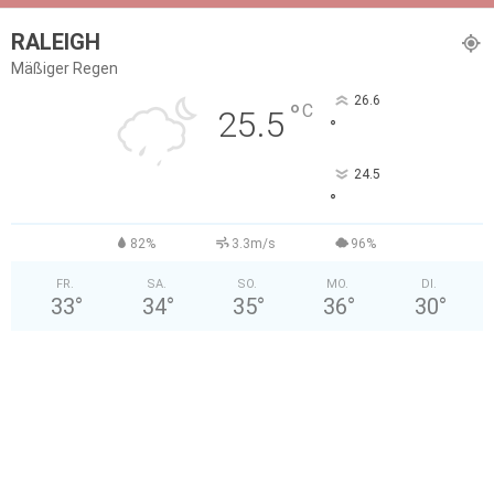
RALEIGH
Mäßiger Regen
26.6
°
C
25.5
°
24.5
°
82%
3.3m/s
96%
FR.
SA.
SO.
MO.
DI.
33
°
34
°
35
°
36
°
30
°