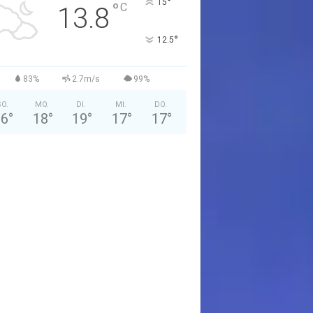
°
15
°
C
13.8
°
12.5
83%
2.7m/s
99%
O.
MO.
DI.
MI.
DO.
16
°
18
°
19
°
17
°
17
°