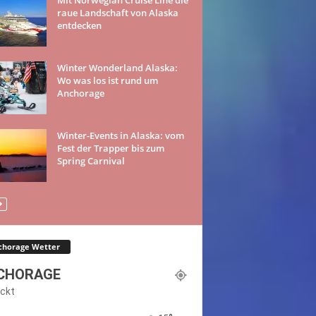
raue Landschaft von Alaska
entdecken
Winter Wonderland Alaska:
Wo was los ist rund um
Anchorage
Winter-Events in Alaska: vom
Fest der Trapper bis zum
Spring Carnival
chorage Wetter
CHORAGE
ckt