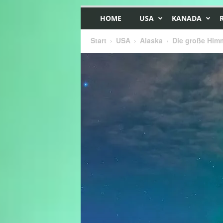
HOME
USA
KANADA
Start
USA
Alaska
Die große Himm