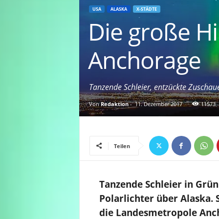
USA
ALASKA
X-STÄDTE
Die große H
Anchorage
Tanzende Schleier, entzückte Zuschau
Von
Redaktion
-
11. Dezember 2017
11573
Teilen
Tanzende Schleier in Grün
Polarlichter über Alaska.
die Landesmetropole Anc