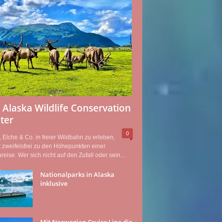
 Alaska Wildlife Conservation
ter
0
 Elche & Co. in freier Wildbahn zu erleben,
 zweifelsfrei zu den Höhepunkten einer
reise. Wer sich nicht auf den Zufall oder sein...
Nationalparks in Alaska
inklusive
Mit Norwegian Cruise Line die