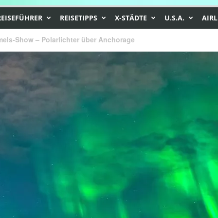
REISEFÜHRER
REISETIPPS
X-STÄDTE
U.S.A.
AIRL
els-Show – Polarlichter über Anchorage