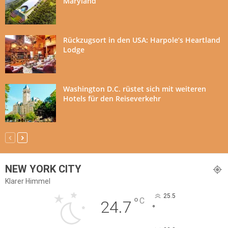
Maryland
Rückzugsort in den USA: Harpole’s Heartland
Lodge
Washington D.C. rüstet sich mit weiteren
Hotels für den Reiseverkehr
NEW YORK CITY
Klarer Himmel
25.5
°
C
24.7
°