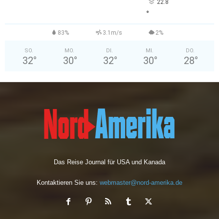
22.8
°
83%
3.1m/s
2%
SO.
MO.
DI.
MI.
DO.
32
°
30
°
32
°
30
°
28
°
Das Reise Journal für USA und Kanada
Kontaktieren Sie uns:
webmaster@nord-amerika.de