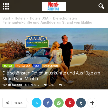
Start
Hotels
Hotels USA
Die schönsten
Ferienunterkünfte und Ausflüge am Strand von Malibu
HOTELS
HOTELS USA
USA
KALIFORNIEN
Die schönsten Ferienunterkünfte und Ausflüge am
Strand von Malibu
Von
Redaktion
-
8. Juni 2017
6602
0
Teilen