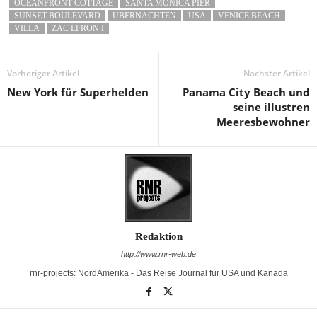
OCEANFRONT COTTAGE
SANTA MONICA PIER
SUNSET BOULEVARD
ÜBERNACHTEN
USA
VENICE BEACH
VILLA
ZAC EFRON I
Vorheriger Artikel
Nächster Artikel
New York für Superhelden
Panama City Beach und
seine illustren
Meeresbewohner
Redaktion
http://www.rnr-web.de
rnr-projects: NordAmerika - Das Reise Journal für USA und Kanada