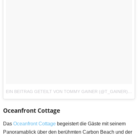
EIN BEITRAG GETEILT VON TOMMY GAINER (@T_GAINER)
AM
Oceanfront Cottage
Das
Oceanfront Cottage
begeistert die Gäste mit seinem
Panoramablick über den berühmten Carbon Beach und der