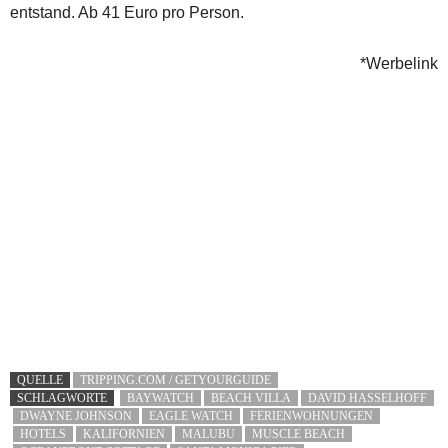
entstand. Ab 41 Euro pro Person.
*Werbelink
QUELLE
TRIPPING.COM / GETYOURGUIDE
SCHLAGWORTE
BAYWATCH
BEACH VILLA
DAVID HASSELHOFF
DWAYNE JOHNSON
EAGLE WATCH
FERIENWOHNUNGEN
HOTELS
KALIFORNIEN
MALUBU
MUSCLE BEACH