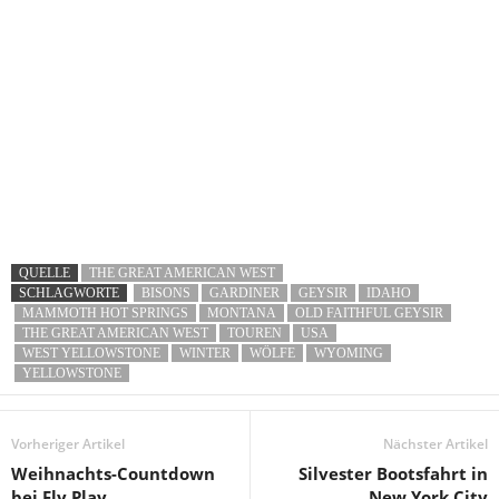
QUELLE
THE GREAT AMERICAN WEST
SCHLAGWORTE
BISONS
GARDINER
GEYSIR
IDAHO
MAMMOTH HOT SPRINGS
MONTANA
OLD FAITHFUL GEYSIR
THE GREAT AMERICAN WEST
TOUREN
USA
WEST YELLOWSTONE
WINTER
WÖLFE
WYOMING
YELLOWSTONE
Vorheriger Artikel
Nächster Artikel
Weihnachts-Countdown
Silvester Bootsfahrt in
bei Fly Play
New York City