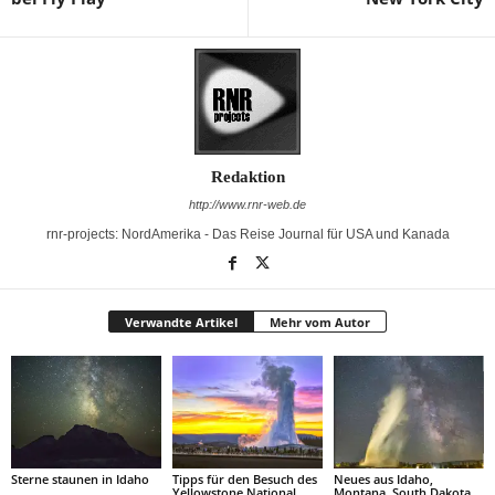
Redaktion
http://www.rnr-web.de
rnr-projects: NordAmerika - Das Reise Journal für USA und Kanada
Verwandte Artikel
Mehr vom Autor
Sterne staunen in Idaho
Tipps für den Besuch des
Neues aus Idaho,
Yellowstone National
Montana, South Dakota,