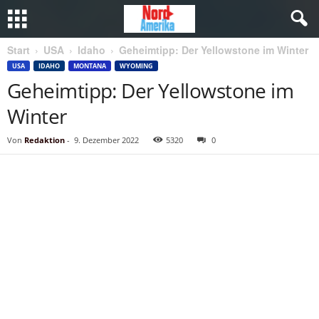
Start
USA
Idaho
Geheimtipp: Der Yellowstone im Winter
USA
IDAHO
MONTANA
WYOMING
Geheimtipp: Der Yellowstone im
Winter
Von
Redaktion
-
9. Dezember 2022
5320
0