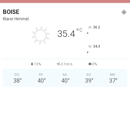
BOISE
Klarer Himmel
36.2
°
C
35.4
°
34.3
°
15%
3.1m/s
0%
DO.
FR.
SA.
SO.
MO.
38
°
40
°
40
°
39
°
37
°