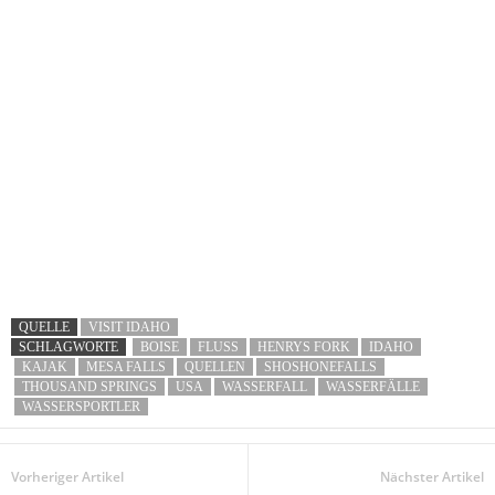
QUELLE
VISIT IDAHO
SCHLAGWORTE
BOISE
FLUSS
HENRYS FORK
IDAHO
KAJAK
MESA FALLS
QUELLEN
SHOSHONEFALLS
THOUSAND SPRINGS
USA
WASSERFALL
WASSERFÄLLE
WASSERSPORTLER
Vorheriger Artikel
Nächster Artikel