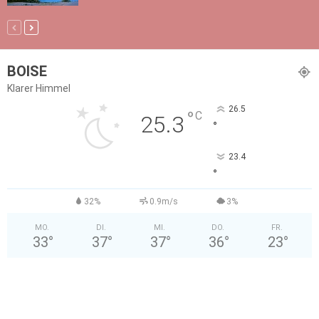
BOISE
Klarer Himmel
26.5
°
C
25.3
°
23.4
°
32%
0.9m/s
3%
MO.
DI.
MI.
DO.
FR.
33
°
37
°
37
°
36
°
23
°