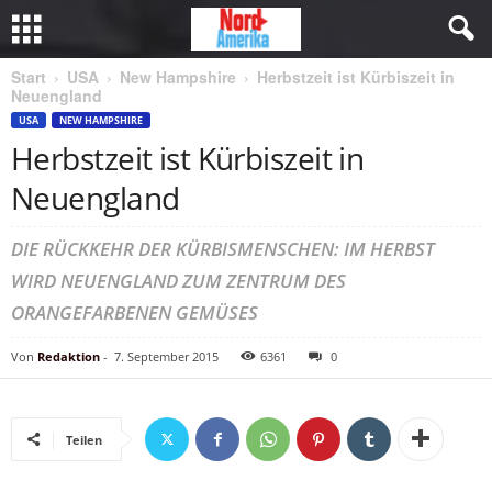
Start
USA
New Hampshire
Herbstzeit ist Kürbiszeit in
Neuengland
USA
NEW HAMPSHIRE
Herbstzeit ist Kürbiszeit in
Neuengland
DIE RÜCKKEHR DER KÜRBISMENSCHEN: IM HERBST
WIRD NEUENGLAND ZUM ZENTRUM DES
ORANGEFARBENEN GEMÜSES
Von
Redaktion
-
7. September 2015
6361
0
Teilen