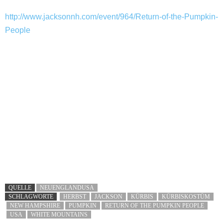
http://www.jacksonnh.com/event/964/Return-of-the-Pumpkin-
People
QUELLE
NEUENGLANDUSA
SCHLAGWORTE
HERBST
JACKSON
KÜRBIS
KÜRBISKOSTÜM
NEW HAMPSHIRE
PUMPKIN
RETURN OF THE PUMPKIN PEOPLE
USA
WHITE MOUNTAINS