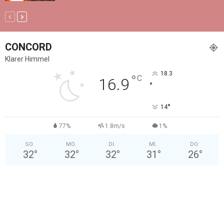
CONCORD
Klarer Himmel
18.3
°
C
16.9
°
°
14
77%
1.8m/s
1%
SO.
MO.
DI.
MI.
DO.
32
°
32
°
32
°
31
°
26
°