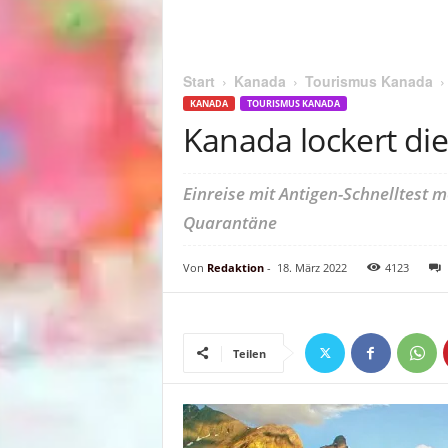
Start
Kanada
Tourismus Kanada
KANADA
TOURISMUS KANADA
Kanada lockert di
Einreise mit Antigen-Schnelltest m
Quarantäne
Von
Redaktion
-
18. März 2022
4123
Teilen