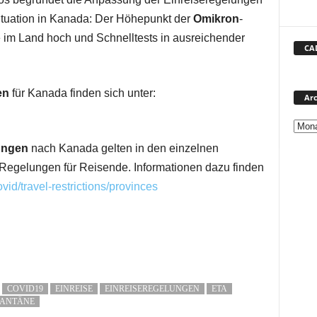
ituation in Kanada: Der Höhepunkt der
Omikron
-
te im Land hoch und Schnelltests in ausreichender
CA
en
für Kanada finden sich unter:
Arc
ungen
nach Kanada gelten in den einzelnen
Regelungen für Reisende. Informationen dazu finden
covid/travel-restrictions/provinces
COVID19
EINREISE
EINREISEREGELUNGEN
ETA
ANTÄNE