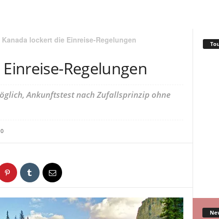
Kanada lockert die Einreise-Regelungen
To
e Einreise-Regelungen
öglich, Ankunftstest nach Zufallsprinzip ohne
0
Ne