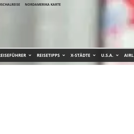
SCHALREISE
NORDAMERIKA KARTE
REISEFÜHRER
REISETIPPS
X-STÄDTE
U.S.A.
AIRL