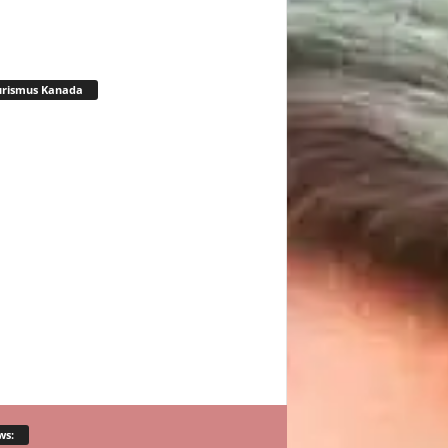
urismus Kanada
ws: