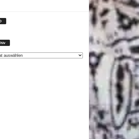
D
Archiv
hiv