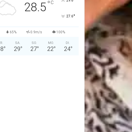
°
29.6
°
C
28.5
°
27.6
65%
0.9m/s
100%
FR.
SA.
SO.
MO.
DI.
28
°
29
°
27
°
22
°
24
°