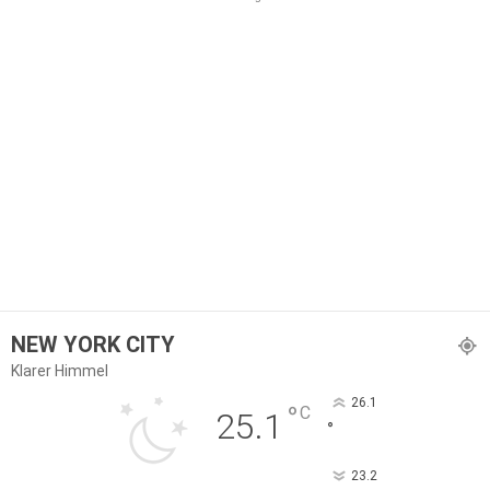
NEW YORK CITY
Klarer Himmel
26.1
°
C
25.1
°
23.2