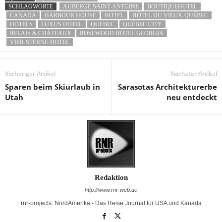
SCHLAGWORTE
AUBERGE SAINT-ANTOINE
BOUTIQUEHOTEL
CANADA
HARBOUR HOUSE
HOTEL
HÔTEL DU VIEUX-QUÉBEC
HOTELS
LUXUS HOTEL
QUEBEC
QUÉBEC CITY
RELAIS & CHÂTEAUX
ROSEWOOD HOTEL GEORGIA
VIER-STERNE-HOTEL
Vorheriger Artikel
Nächster Artikel
Sparen beim Skiurlaub in
Sarasotas Architekturerbe
Utah
neu entdeckt
Redaktion
http://www.rnr-web.de
rnr-projects: NordAmerika - Das Reise Journal für USA und Kanada