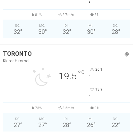
°
81%
2.7m/s
3%
SO.
MO.
DI.
MI.
DO.
32
°
30
°
32
°
30
°
28
°
TORONTO
Klarer Himmel
20.1
°
C
19.5
°
18.9
°
73%
3.6m/s
0%
SO.
MO.
DI.
MI.
DO.
27
°
27
°
28
°
26
°
22
°