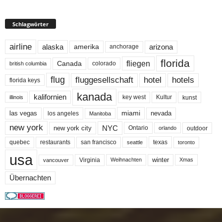
Schlagwörter
airline
alaska
arizona
amerika
anchorage
florida
fliegen
Canada
colorado
british columbia
flug
fluggesellschaft
hotel
hotels
florida keys
kanada
kalifornien
key west
Kultur
kunst
illinois
miami
nevada
las vegas
los angeles
Manitoba
new york
NYC
new york city
Ontario
outdoor
orlando
quebec
san francisco
texas
restaurants
toronto
seattle
usa
winter
Virginia
Weihnachten
Xmas
vancouver
Übernachten