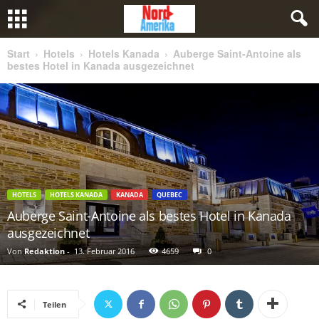
Start
Hotels
Hotels Kanada
Auberge Saint-Antoine als
bestes Hotel in Kanada ausgezeichnet
HOTELS
HOTELS KANADA
KANADA
QUEBEC
Auberge Saint-Antoine als bestes Hotel in Kanada
ausgezeichnet
Von
Redaktion
-
13. Februar 2016
4659
0
Teilen