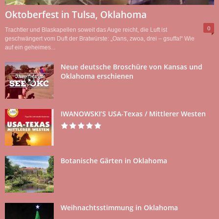
Oktoberfest in Tulsa, Oklahoma
0
Trachtler und Blaskapellen soweit das Auge reicht, die Luft ist
geschwängert vom Duft der Bratwürste: „Oans, zwoa, drei – gsuffa!“ Wie
auf ein geheimes...
Neue deutsche Broschüre von Kansas und
Oklahoma erschienen
IWANOWSKI’S USA-Texas / Mittlerer Westen
Botanische Gärten in Oklahoma
Weihnachtsstimmung in Oklahoma