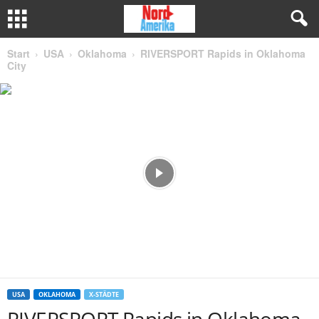
Start
USA
Oklahoma
RIVERSPORT Rapids in Oklahoma
City
USA
OKLAHOMA
X-STÄDTE