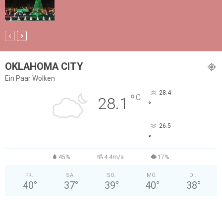
OKLAHOMA CITY
Ein Paar Wolken
28.4
°
C
28.1
°
26.5
°
45%
4.4m/s
17%
FR.
SA.
SO.
MO.
DI.
40
°
37
°
39
°
40
°
38
°