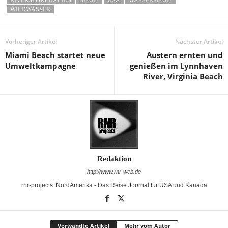
RIVERSPORT RAPIDS
SPORT
USA
WASSERSPORT
WILDWASSER
Vorheriger Artikel
Nächster Artikel
Miami Beach startet neue
Austern ernten und
Umweltkampagne
genießen im Lynnhaven
River, Virginia Beach
Redaktion
http://www.rnr-web.de
rnr-projects: NordAmerika - Das Reise Journal für USA und Kanada
Verwandte Artikel
Mehr vom Autor