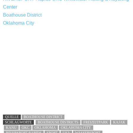
Center
Boathouse District
Oklahoma City
QUELLE
BOATHOUSE DISTRICT
SCHLAGWORTE
BOATHOUSE DISTRICTS
FREIZEITPARK
KAJAK
KANU
OKC
OKLAHOMA
OKLAHOMA CITY