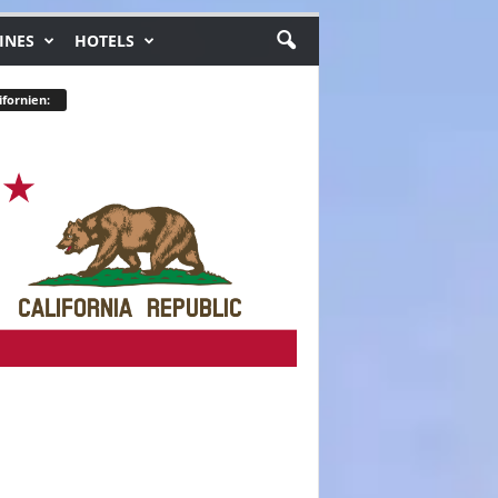
INES
HOTELS
ifornien: