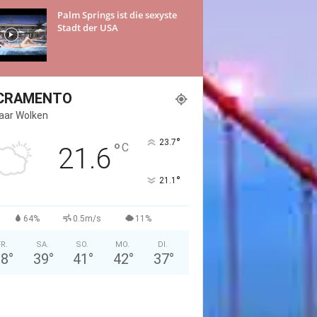
Palm Springs ist die sexyste
Stadt der USA
CRAMENTO
Paar Wolken
°
23.7
°
C
21.6
°
21.1
64%
0.5m/s
11%
FR.
SA.
SO.
MO.
DI.
38
°
39
°
41
°
42
°
37
°