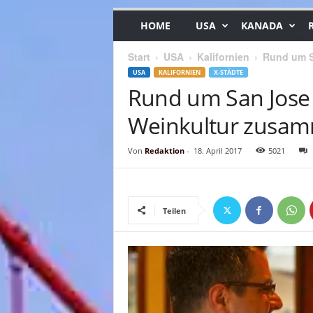
HOME
USA
KANADA
Start
USA
Kalifornien
Rund um S
USA
KALIFORNIEN
X-STÄDTE
Rund um San Jose
Weinkultur zusa
Von
Redaktion
-
18. April 2017
5021
Teilen