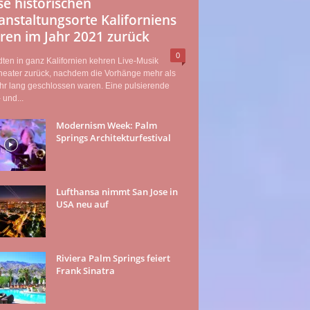
se historischen
anstaltungsorte Kaliforniens
ren im Jahr 2021 zurück
0
dten in ganz Kalifornien kehren Live-Musik
heater zurück, nachdem die Vorhänge mehr als
hr lang geschlossen waren. Eine pulsierende
 und...
Modernism Week: Palm
Springs Architekturfestival
Lufthansa nimmt San Jose in
USA neu auf
Riviera Palm Springs feiert
Frank Sinatra