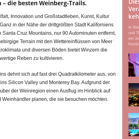
Die
 – die besten Weinberg-Trails.
Ver
keh
elfalt, Innovation und Großstadtleben, Kunst, Kultur
anz in der Nähe der drittgrößten Stadt Kaliforniens
In Stä
n Santa Cruz Mountains, nur 90 Autominuten entfernt,
und T
ein Ja
gebirgige Terrain mit den Wettereinflüssen von Meer
Kunst-
kroklimata und diversen Böden bietet Winzern die
wertige Reben zu kultivieren.
 dehnt sich auf fast drei Quadratkilometer aus, von
 ins Silicon Valley und Monterey Bay. Aufgrund der
uber der Weinregion einen Ausflug im Hinblick auf
d Weinhändler planen, die sie besuchen möchten.