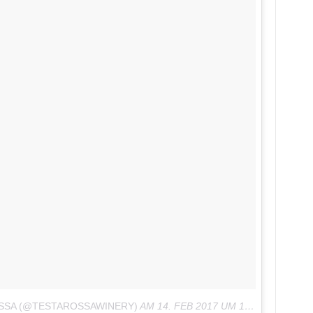
OSSA (@TESTAROSSAWINERY)
AM
14. FEB 2017 UM 10:17 UHR