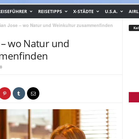
REISEFÜHRER
REISETIPPS
X-STÄDTE
U.S.A.
AIRL
an Jose – wo Natur und Weinkultur zusammenfinden
Kal
 – wo Natur und
mmenfinden
0