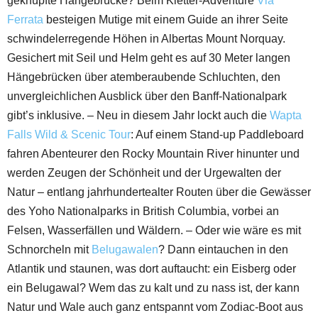
geknüpfte Hängebrücke? Beim Kletter-Adventure
Via
Ferrata
besteigen Mutige mit einem Guide an ihrer Seite
schwindelerregende Höhen in Albertas Mount Norquay.
Gesichert mit Seil und Helm geht es auf 30 Meter langen
Hängebrücken über atemberaubende Schluchten, den
unvergleichlichen Ausblick über den Banff-Nationalpark
gibt’s inklusive. – Neu in diesem Jahr lockt auch die
Wapta
Falls Wild & Scenic Tour
: Auf einem Stand-up Paddleboard
fahren Abenteurer den Rocky Mountain River hinunter und
werden Zeugen der Schönheit und der Urgewalten der
Natur – entlang jahrhundertealter Routen über die Gewässer
des Yoho Nationalparks in British Columbia, vorbei an
Felsen, Wasserfällen und Wäldern. – Oder wie wäre es mit
Schnorcheln mit
Belugawalen
? Dann eintauchen in den
Atlantik und staunen, was dort auftaucht: ein Eisberg oder
ein Belugawal? Wem das zu kalt und zu nass ist, der kann
Natur und Wale auch ganz entspannt vom Zodiac-Boot aus