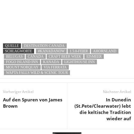
QUELLE
DESTINATION CANADA
SCHLAGWORTE
#KANADANOW
1.5.0-FEIER
AHORNLAND
BELUGAS
CANADA
CRAFT BEER WEEK
EISMEER
FOGO ISLAND INN
KANADA
LIGHTHOUSE INN
MOUNT NORQUAY
VIA FERRATA
WAPTA FALLS WILD & SCENIC TOUR
Vorheriger Artikel
Nächster Artikel
Auf den Spuren von James
In Dunedin
Brown
(St.Pete/Clearwater) lebt
die keltische Tradition
wieder auf