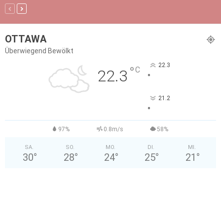
OTTAWA
Überwiegend Bewölkt
22.3
°
C
22.3
°
21.2
°
97%
0.8m/s
58%
SA.
SO.
MO.
DI.
MI.
30
°
28
°
24
°
25
°
21
°