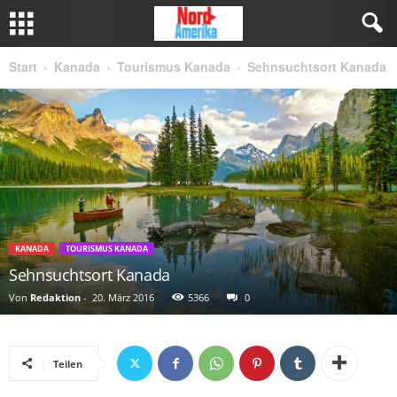
Start
Kanada
Tourismus Kanada
Sehnsuchtsort Kanada
KANADA
TOURISMUS KANADA
Sehnsuchtsort Kanada
Von
Redaktion
-
20. März 2016
5366
0
Teilen