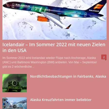
Icelandair – Im Sommer 2022 mit neuen Zielen
in den USA
2
Im Sommer 2022 wird Icelandair wieder Flüge nach Anchorage, Alaska
(ANC) und Baltimore Washington (BWI) anbieten. Von Mai – September
gibt es 2 wöchentliche...
Nordlichtbeobachtungen in Fairbanks, Alaska
Alaska Kreuzfahrten immer beliebter