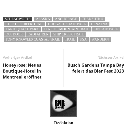
SCHLAGWORTE
ALASKA
ANCHORAGE
CHANSHTNU
CHESTER CREEK TRAIL
CHUGACH STATE PARK
DENA'INA
EARTHQUAKE PARK
FLATTOP MOUNTAIN TRAIL
KINCAID PARK
OUTDOOR
RADFAHREN
SHIP CREEK TRAIL
TONY KNOWLES COASTAL TRAIL
TRAIL
USA
WANDERN
Vorheriger Artikel
Nächster Artikel
Honeyrose: Neues
Busch Gardens Tampa Bay
Boutique-Hotel in
feiert das Bier Fest 2023
Montreal eröffnet
Redaktion