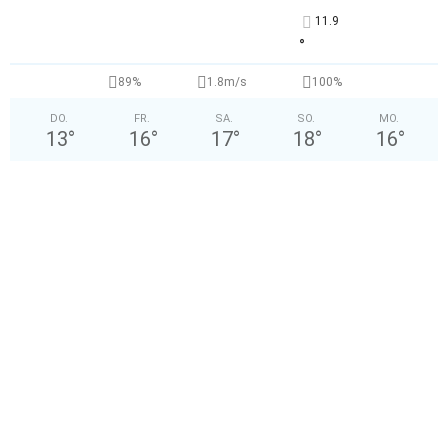
11.9
°
89%
1.8m/s
100%
DO.
FR.
SA.
SO.
MO.
13
°
16
°
17
°
18
°
16
°