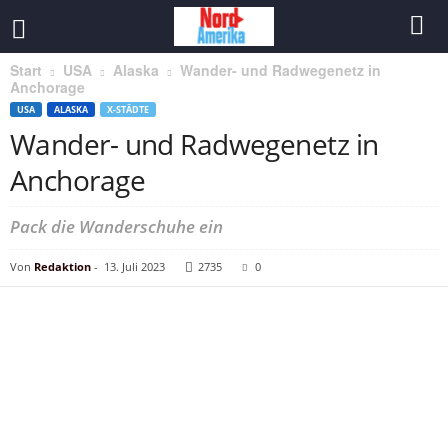
Start
USA
Alaska
Wander- und Radwegenetz in
Anchorage
USA
ALASKA
X-STÄDTE
Wander- und Radwegenetz in
Anchorage
Pack die Wanderschuhe ein
Von
Redaktion
-
13. Juli 2023
2735
0