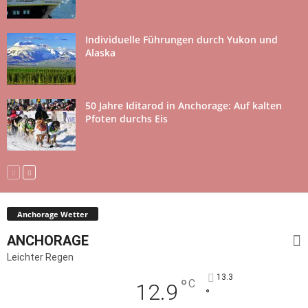
Individuelle Führungen durch Yukon und
Alaska
50 Jahre Iditarod in Anchorage: Auf kalten
Pfoten durchs Eis
Anchorage Wetter
ANCHORAGE
Leichter Regen
13.3
°
C
12.9
°