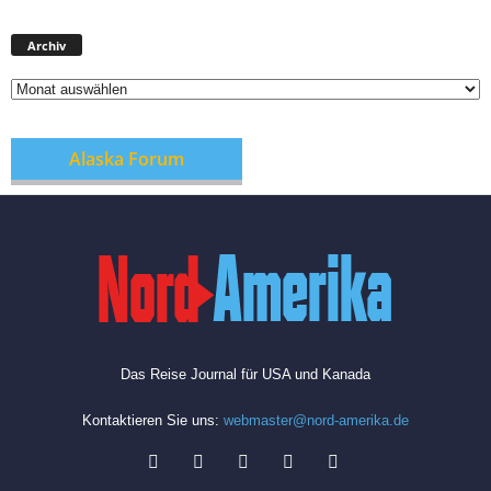
A
Archiv
r
c
h
i
v
Alaska Forum
Das Reise Journal für USA und Kanada
Kontaktieren Sie uns:
webmaster@nord-amerika.de