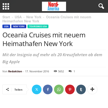
Start
USA
New York
Oceania Cruises mit neuem
Heimathafen New York
USA
NEW YORK
TOURISMUS USA
Oceania Cruises mit neuem
Heimathafen New York
Mit der Insignia auf mehr als 20 Kreuzfahrten ab dem
Big Apple
Von
Redaktion
-
17. November 2016
5652
1
Teilen