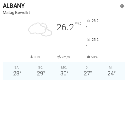
ALBANY
Mäßig Bewölkt
28.2
°
C
26.2
°
25.2
°
83%
2m/s
50%
SA.
SO.
MO.
DI.
MI.
28
°
29
°
30
°
27
°
24
°