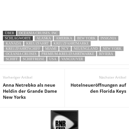
ÜBER
OCEANIA CRUISES, INC
SCHLAGWORTE
ALASKA
AMERIKA
BEW YORK
INSIGNIA
KANADA
KREUZFAHRT
KREUZFAHRTMARKE
KREUZFAHRTSCHIFF
MIAMI
NCY
NEUENGLAND
NEW YORK
OCEANIA CRUISES
PREMIUM-KREUZFAHRTMARKE
RIVIERA
SCHIFF
SCHIFFREISE
USA
VANCOUVER
Vorheriger Artikel
Nächster Artikel
Anna Netrebko als neue
Hotelneueröffnungen auf
Heldin der Grande Dame
den Florida Keys
New Yorks