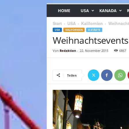
HOME
USA
KANADA
Start
USA
Kalifornien
Weihnacht
USA
KALIFORNIEN
X-STÄDTE
Weihnachtsevents 
Von
Redaktion
-
22. November 2015
6867
Teilen