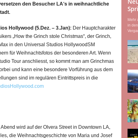
Neu
ersetzen den Besucher LA‘s in weihnachtliche
Spr
tadt.
Mehr a
in de
os Hollywood (5.Dez. – 3.Jan):
Der Hauptcharakter
Vergan
ers „How the Grinch stole Christmas“, der Grinch,
 Max in den Universal Studios HollywoodSM
hern für Weihnachtsfotos der besonderen Art. Wenn
tudio Tour anschliesst, so kommt man am Grinchmas
 vorbei und kann eine besondere Vorführung aus dem
llungen sind im regulären Eintrittspreis in die
udiosHollywood.com
Abend wird auf der Olvera Street in Downtown LA,
les, die Weihnachtsgeschichte von Maria und Josef