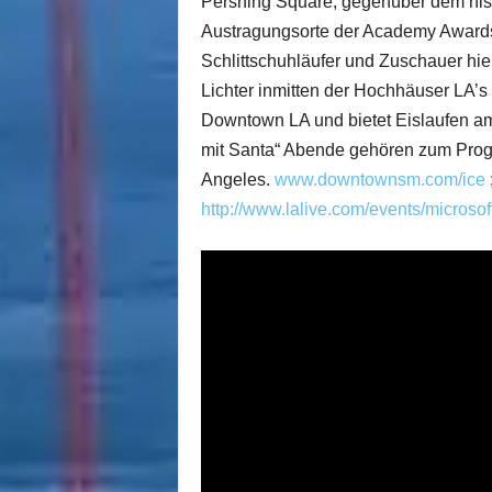
Pershing Square, gegenüber dem histo
Austragungsorte der Academy Award
Schlittschuhläufer und Zuschauer hie
Lichter inmitten der Hochhäuser LA’s 
Downtown LA und bietet Eislaufen am 
mit Santa“ Abende gehören zum Progr
Angeles.
www.downtownsm.com/ice
http://www.lalive.com/events/microsof