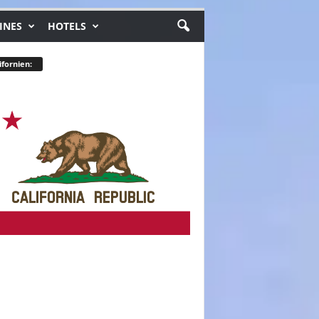
INES
HOTELS
ifornien: