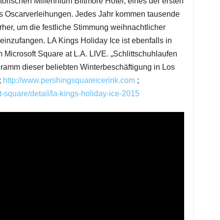
rischen Millennium Biltmore Hotel, eines der ersten
s Oscarverleihungen. Jedes Jahr kommen tausende
rher, um die festliche Stimmung weihnachtlicher
einzufangen. LA Kings Holiday Ice ist ebenfalls in
Microsoft Square at L.A. LIVE. „Schlittschuhlaufen
amm dieser beliebten Winterbeschäftigung in Los
;
http://www.pershingsquareicerink.com
;
t-square/detail/la-kings-holiday-ice-2015