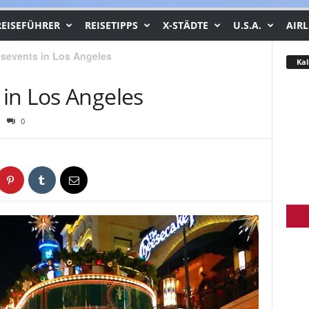
REISEFÜHRER
REISETIPPS
X-STÄDTE
U.S.A.
AIRL
sevents in Los Angeles
Kal
in Los Angeles
0