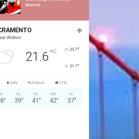
Monroe
CRAMENTO
Paar Wolken
°
23.7
°
C
21.6
°
21.1
64%
0.5m/s
11%
FR.
SA.
SO.
MO.
DI.
38
°
39
°
41
°
42
°
37
°