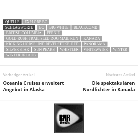
QUELLE
EXPLORE BC
SCHLAGWORTE
BC
BIG WHITE
BLACKCOMB
BRITISH COLUMBIA
FERNIE
GOLD RUSH TRAIL SLED DOG MAIL RUN
KANADA
KICKING HORSE UND REVELSTOKE. RED
PANORAMA
SILVER STAR
SUN PEAKS
WHISTLER
WHITEWATER
WINTER
WINTERURLAUB
Vorheriger Artikel
Nächster Artikel
Oceania Cruises erweitert
Die spektakulären
Angebot in Alaska
Nordlichter in Kanada