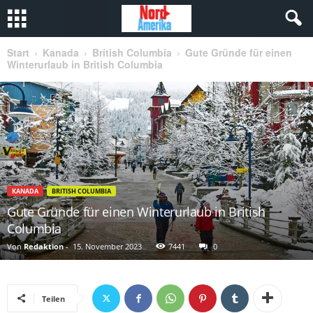
Start
Kanada
British Columbia
Gute Gründe für einen
Winterurlaub in British Columbia
KANADA
BRITISH COLUMBIA
Gute Gründe für einen Winterurlaub in British
Columbia
Von
Redaktion
-
15. November 2023
7441
0
Teilen