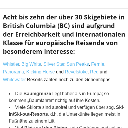
Acht bis zehn der über 30 Skigebiete in
British Columbia (BC) sind aufgrund
der Erreichbarkeit und internationalen
Klasse für europäische Reisende von
besonderem Interesse:
Whistler
,
Big White
,
Silver Star
,
Sun Peaks
,
Fernie
,
Panorama
,
Kicking Horse
und
Revelstoke
.
Red
und
Whitewater
Resorts zählen noch zu den Geheimtipps.
Die
Baumgrenze
liegt höher als in Europa; so
kommen „Baumfahrer“ richtig auf ihre Kosten.
Viele Skiorte sind autofrei und verfügen über sog.
Ski-
in/Ski-out-Resorts
, d.h. die Unterkünfte liegen meist in
Fußnähe zu einem Lift.
Viel
Platz auf den Pisten
, kein Gedränge und selten