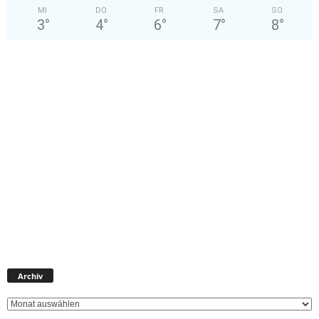
MI
DO
FR
SA
SO
3
°
4
°
6
°
7
°
8
°
Archiv
Archiv