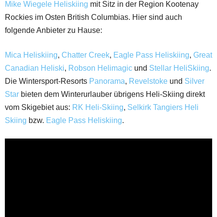
Mike Wiegele Heliskiing
mit Sitz in der Region Kootenay
Rockies im Osten British Columbias. Hier sind auch
folgende Anbieter zu Hause:
Mica Heliskiing
,
Chatter Creek
,
Eagle Pass Heliskiing
,
Great
Canadian Heliski
,
Robson Helimagic
und
Stellar HeliSkiing
.
Die Wintersport-Resorts
Panorama
,
Revelstoke
und
Silver
Star
bieten dem Winterurlauber übrigens Heli-Skiing direkt
vom Skigebiet aus:
RK Heli-Skiing
,
Selkirk Tangiers Heli
Skiing
bzw.
Eagle Pass Heliskiing
.