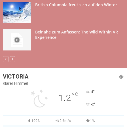
British Columbia freut sich auf den Winter
Beinahe zum Anfassen: The Wild Within VR
Experience
VICTORIA
Klarer Himmel
°
4
°
C
1.2
°
-2
100%
2.6m/s
1%