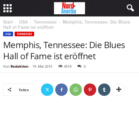
Start
USA
Tennessee
Memphis, Tennessee: Die Blues
Hall of Fame ist eröffnet
USA
TENNESSEE
Memphis, Tennessee: Die Blues
Hall of Fame ist eröffnet
Von
Redaktion
-
19. Mai 2015
4519
0
Teilen