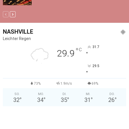
NASHVILLE
Leichter Regen
31.7
°
C
29.9
°
29.5
°
73%
1.9m/s
69%
SO.
MO.
DI.
MI.
DO.
32
°
34
°
35
°
31
°
26
°