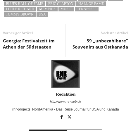
BLUES HALL OF FAME
ERIC CLAPTON
HALL OF FAME
LITTLE RICHARD
MEMPHIS
MUSIC
TENNESSEE
TOMMY BROWN
USA
Vorheriger Artikel
Nächster Artikel
Georgia: Festivalzeit im
59 „unbezahlbare“
Athen der Südstaaten
Souvenirs aus Ostkanada
Redaktion
http://www.rnr-web.de
rnr-projects: NordAmerika - Das Reise Journal für USA und Kanada