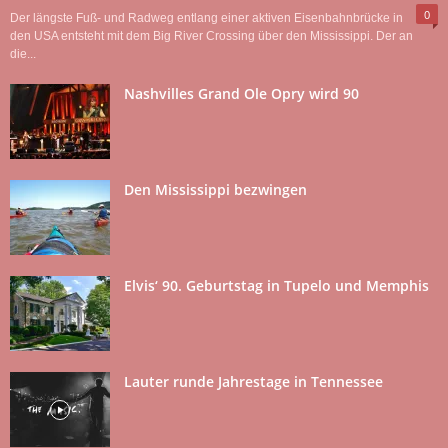
0
Der längste Fuß- und Radweg entlang einer aktiven Eisenbahnbrücke in
den USA entsteht mit dem Big River Crossing über den Mississippi. Der an
die...
Nashvilles Grand Ole Opry wird 90
Den Mississippi bezwingen
Elvis‘ 90. Geburtstag in Tupelo und Memphis
Lauter runde Jahrestage in Tennessee