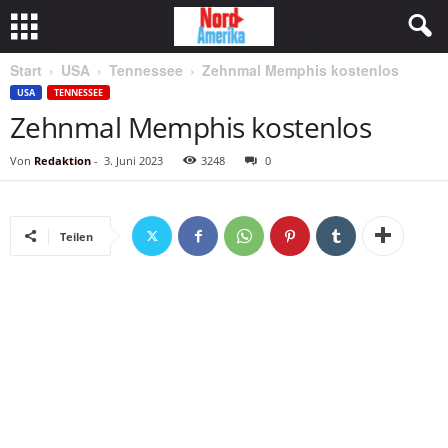
Start
USA
Tennessee
Zehnmal Memphis kostenlos
USA
TENNESSEE
Zehnmal Memphis kostenlos
Von
Redaktion
-
3. Juni 2023
3248
0
Teilen