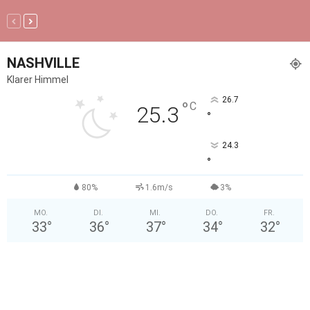
NASHVILLE
Klarer Himmel
26.7
°
C
25.3
°
24.3
°
80%
1.6m/s
3%
MO.
DI.
MI.
DO.
FR.
33
°
36
°
37
°
34
°
32
°