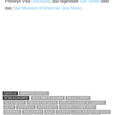
Presleys Villa
Graceland
, das legendäre
Sun Studio
oder
das
Stax Museum of American Soul Music
.
QUELLE
MEMPHIS TRAVEL
SCHLAGWORTE
BASS PRO PYRAMID
BEALE STREET
BLUESMEILE
BROOKS MUSEUM
DIXON GALLERY & GARDENS
ELVIS
FESTIVALS
KOSTENLOS
MARTIN LUTHER KING
MEMPHIS
MISSISSIPPI
MLK
NATIONAL CIVIL RIGHTS MUSEUM