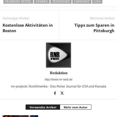
PEABODY HOTEL
SPAREN
TENNESSEE
UMSONST
USA
Vorheriger Artikel
Nächster Artikel
Kostenlose Aktivitäten in
Tipps zum Sparen in
Boston
Pittsburgh
Redaktion
http://www.rnr-web.de
rnr-projects: NordAmerika - Das Reise Journal für USA und Kanada
Verwandte Artikel
Mehr vom Autor