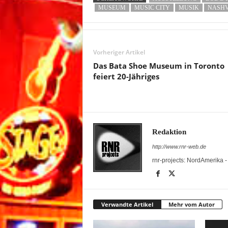
MUSEUM
MUSIC CITY
MUSIK
NASHV
Vorheriger Artikel
Das Bata Shoe Museum in Toronto
feiert 20-Jähriges
Redaktion
http://www.rnr-web.de
rnr-projects: NordAmerika 
Verwandte Artikel
Mehr vom Autor