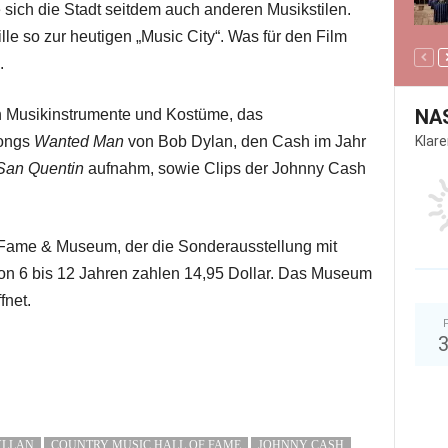
 sich die Stadt seitdem auch anderen Musikstilen.
le so zur heutigen „Music City“. Was für den Film
.
NA
n Musikinstrumente und Kostüme, das
Klar
Songs
Wanted Man
von Bob Dylan, den Cash im Jahr
San Quentin
aufnahm, sowie Clips der Johnny Cash
of Fame & Museum, der die Sonderausstellung mit
 von 6 bis 12 Jahren zahlen 14,95 Dollar. Das Museum
fnet.
YLLAN
COUNTRY MUSIC HALL OF FAME
JOHNNY CASH