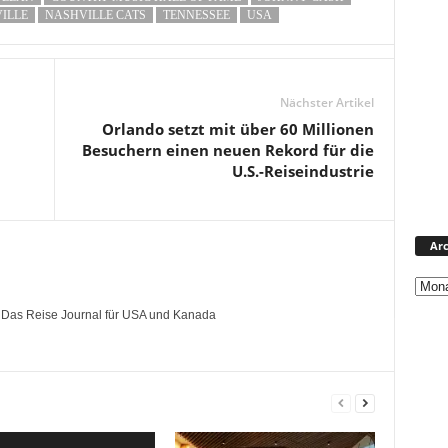
ILLE
NASHVILLE CATS
TENNESSEE
USA
Nächster Artikel
Orlando setzt mit über 60 Millionen
Besuchern einen neuen Rekord für die
U.S.-Reiseindustrie
Arc
- Das Reise Journal für USA und Kanada