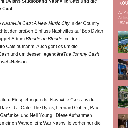
 um Dylans Studioband Nashville Cats und die
Rou
y Cash.
Ab Mai
Airlin
USA mi
 Nashville Cats: A New Music City
in der Country
tet den großen Einfluss Nashvilles auf Bob Dylan
 Doppel-Album
Blonde on Blonde
mit der
le Cats aufnahm. Auch geht es um die
Cash und um dessen legendäre
The Johnny Cash
nseh-Network.
itere Einspielungen der Nashville Cats aus der
aez, J.J. Cale, The Byrds, Leonard Cohen, Paul
 Garfunkel und Neil Young. Diese Aufnahmen
en einen Wandel ein: War Nashville vorher nur die