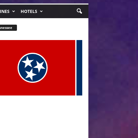
INES
HOTELS
nnessee