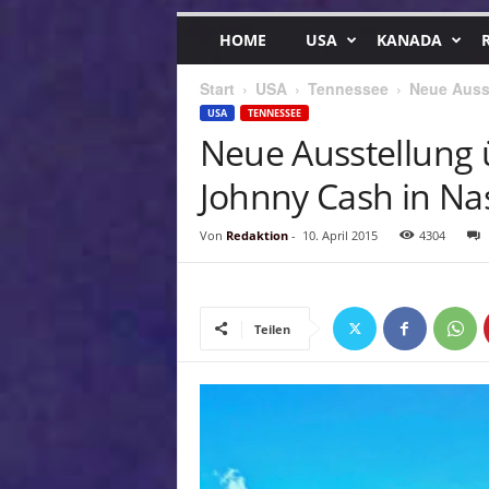
HOME
USA
KANADA
Start
USA
Tennessee
Neue Auss
USA
TENNESSEE
Neue Ausstellung 
Johnny Cash in Nas
Von
Redaktion
-
10. April 2015
4304
Teilen