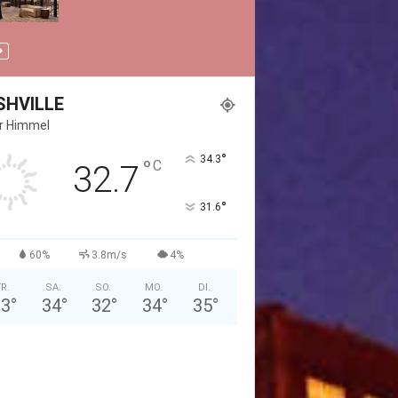
SHVILLE
er Himmel
°
34.3
°
C
32.7
°
31.6
60%
3.8m/s
4%
FR.
SA.
SO.
MO.
DI.
33
°
34
°
32
°
34
°
35
°