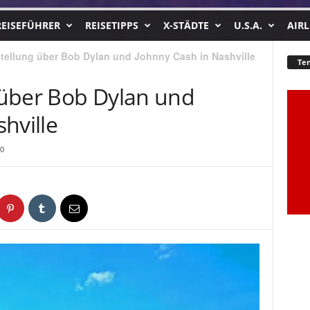
REISEFÜHRER
REISETIPPS
X-STÄDTE
U.S.A.
AIRL
tellung über Bob Dylan und Johnny Cash in Nashville
Te
über Bob Dylan und
hville
0