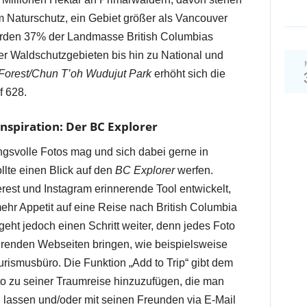
m Naturschutz, ein Gebiet größer als Vancouver
erden 37% der Landmasse British Columbias
der Waldschutzgebieten bis hin zu National und
Forest/Chun T’oh Wudujut Park
erhöht sich die
f 628.
Inspiration: Der BC Explorer
svolle Fotos mag und sich dabei gerne in
llte einen Blick auf den
BC Explorer
werfen.
rest und Instagram erinnerende Tool entwickelt,
r Appetit auf eine Reise nach British Columbia
geht jedoch einen Schritt weiter, denn jedes Foto
hrenden Webseiten bringen, wie beispielsweise
rismusbüro. Die Funktion „Add to Trip“ gibt dem
o zu seiner Traumreise hinzuzufügen, die man
n lassen und/oder mit seinen Freunden via E-Mail