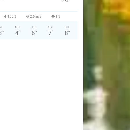
°
-2
100%
2.6m/s
1%
MI
DO
FR
SA
SO
3
°
4
°
6
°
7
°
8
°
A