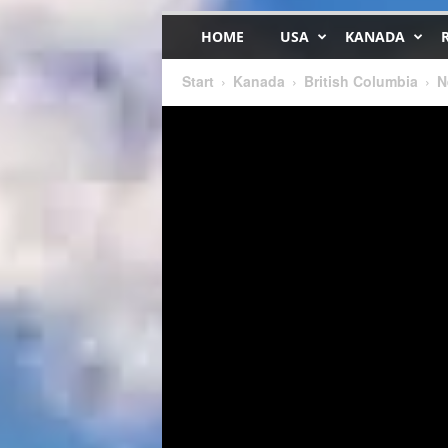
HOME
USA
KANADA
Start
Kanada
British Columbia
N