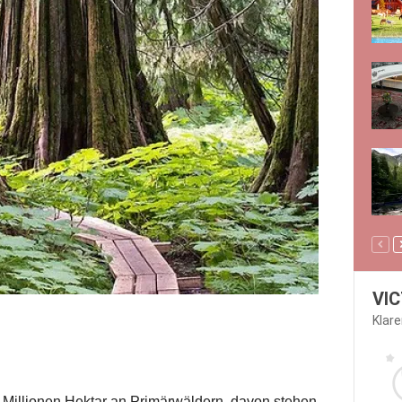
VI
Klar
5 Millionen Hektar an Primärwäldern, davon stehen