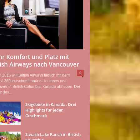
r Komfort und Platz mit
tish Airways nach Vancouver
0
 2016 will British Airways täglich mit dem
s A 380 zwischen London Heathrow und
uver in British Columbia, Kanada abheben. Der
z des...
Skigebiete in Kanada: Drei
Highlights für jeden
Geschmack
Siwash Lake Ranch in British
Columbia