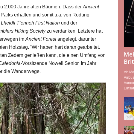
zu 2.000 Jahre alten Bäumen. Dass der
Ancient
 Parks erhalten und somit u.a. von Rodung
r
Lheidli T’enneh First Nation
und der
blers Hiking Society
zu verdanken. Letztere hat
derwegen im
Ancient Forest
angelegt, darunter
eien Holzsteg. “Wir haben hart daran gearbeitet,
Meh
alten Zedern genießen kann, die einen Umfang von
Bri
Caledonia
-Vorsitzende Nowell Senior. Im Jahr
er die Wanderwege.
Ab Mai
Airbu
Vanco
Einsat