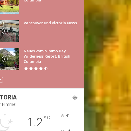
Vancouver und Victoria News
Neues vom Nimmo Bay
Wilderness Resort, British
Columbia
CTORIA
er Himmel
°
4
°
C
1.2