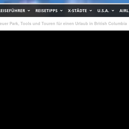
REISEFÜHRER
REISETIPPS
X-STÄDTE
U.S.A.
AIRL
euer Park, Tools und Touren für einen Urlaub in British Columbia