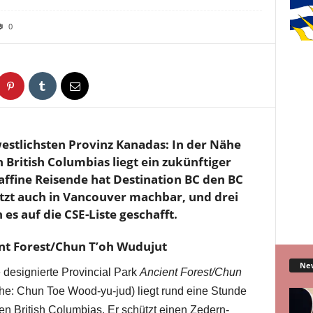
0
westlichsten Provinz Kanadas: In der Nähe
British Columbias liegt ein zukünftiger
 affine Reisende hat Destination BC den BC
jetzt auch in Vancouver machbar, und drei
s auf die CSE-Liste geschafft.
ent Forest/Chun T’oh Wudujut
Ne
designierte Provincial Park
Ancient Forest/Chun
e: Chun Toe Wood-yu-jud) liegt rund eine Stunde
en British Columbias. Er schützt einen Zedern-