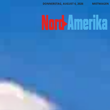
DONNERSTAG, AUGUST 6, 2026
MIETWAGEN
N
o
r
d
-
A
m
e
r
i
k
a