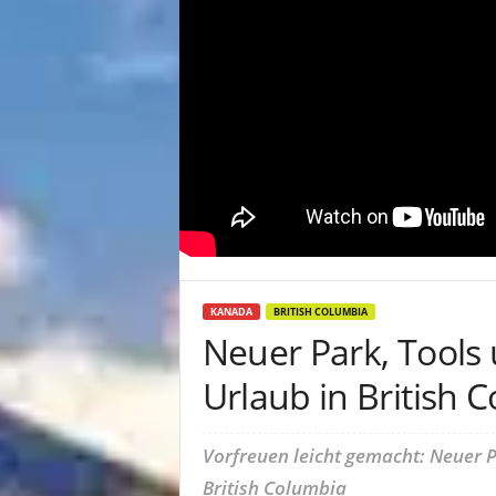
KANADA
BRITISH COLUMBIA
Neuer Park, Tools
Urlaub in British 
Vorfreuen leicht gemacht: Neuer P
British Columbia