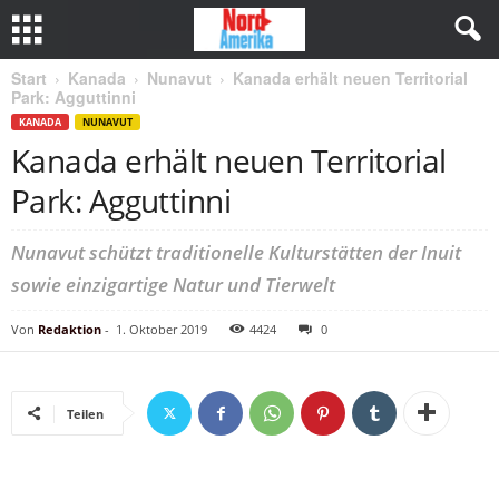
Start
Kanada
Nunavut
Kanada erhält neuen Territorial
Park: Agguttinni
KANADA
NUNAVUT
Kanada erhält neuen Territorial
Park: Agguttinni
Nunavut schützt traditionelle Kulturstätten der Inuit
sowie einzigartige Natur und Tierwelt
Von
Redaktion
-
1. Oktober 2019
4424
0
Teilen