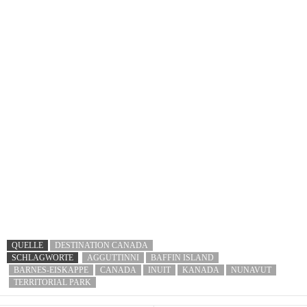
QUELLE
DESTINATION CANADA
SCHLAGWORTE
AGGUTTINNI
BAFFIN ISLAND
BARNES-EISKAPPE
CANADA
INUIT
KANADA
NUNAVUT
TERRITORIAL PARK