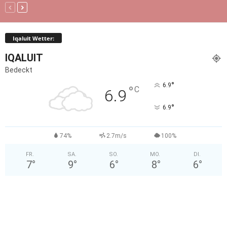
Iqaluit Wetter:
IQALUIT
Bedeckt
°
6.9
°
C
6.9
°
6.9
74%
2.7m/s
100%
FR.
SA.
SO.
MO.
DI.
7
°
9
°
6
°
8
°
6
°