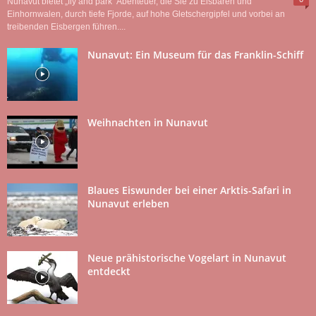
Nunavut bietet „fly and park“ Abenteuer, die Sie zu Eisbären und
Einhornwalen, durch tiefe Fjorde, auf hohe Gletschergipfel und vorbei an
treibenden Eisbergen führen....
Nunavut: Ein Museum für das Franklin-Schiff
Weihnachten in Nunavut
Blaues Eiswunder bei einer Arktis-Safari in
Nunavut erleben
Neue prähistorische Vogelart in Nunavut
entdeckt