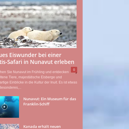
ues Eiswunder bei einer
tis-Safari in Nunavut erleben
0
hen Sie Nunavut im Frühling und entdecken
ltene Tiere, majestätische Eisberge und
artige Einblicke in die Kultur der Inuit. Es ist etwas
esonderes,...
Nunavut: Ein Museum für das
Franklin-Schiff
Kanada erhält neuen