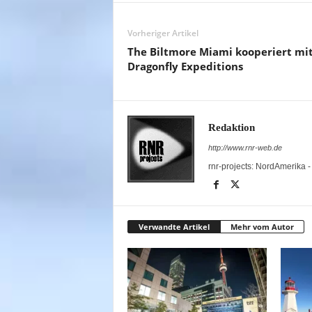
Vorheriger Artikel
The Biltmore Miami kooperiert mi
Dragonfly Expeditions
Redaktion
http://www.rnr-web.de
rnr-projects: NordAmerika 
Verwandte Artikel
Mehr vom Autor