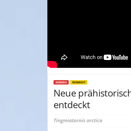
KANADA
NUNAVUT
Neue prähistorisc
entdeckt
Tingmiatornis arctica