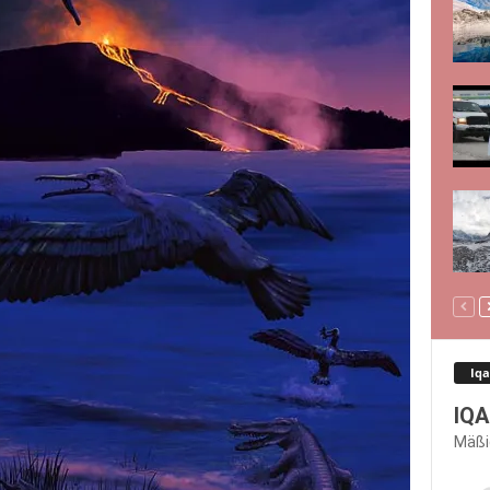
Iqa
IQA
Mäßi