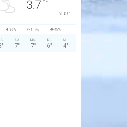
°
C
3.7
°
3.7
80%
1m/s
45%
A.
SO.
MO.
DI.
MI.
8
°
7
°
7
°
6
°
4
°