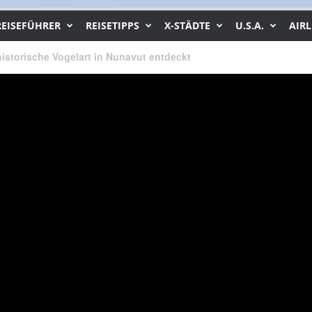
REISEFÜHRER
REISETIPPS
X-STÄDTE
U.S.A.
AIRL
istorische Vogelart in Nunavut entdeckt