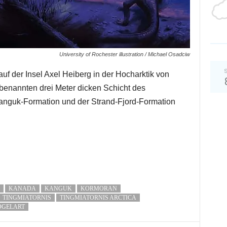
University of Rochester illustration / Michael Osadciw
S
uf der Insel Axel Heiberg in der Hocharktik von
benannten drei Meter dicken Schicht des
anguk-Formation und der Strand-Fjord-Formation
KANADA
KANGUK
KORMORAN
TINGMIATORNIS
TINGMIATORNIS ARCTICA
OGELART