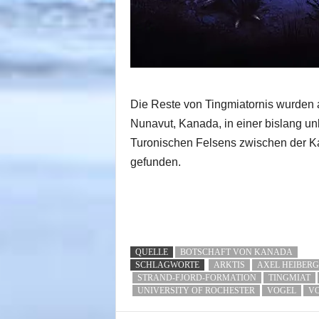
Die Reste von Tingmiatornis wurden a
Nunavut, Kanada, in einer bislang un
Turonischen Felsens zwischen der K
gefunden.
QUELLE
BOTSCHAFT VON KANADA
SCHLAGWORTE
ARKTIS
AXEL HEIBERG
STRAND-FJORD-FORMATION
TINGMIAT
UNIVERSITY OF ROCHESTER
VOGEL
V