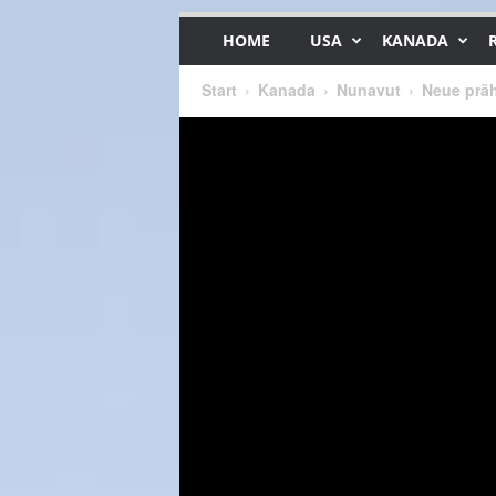
HOME
USA
KANADA
Start
Kanada
Nunavut
Neue präh