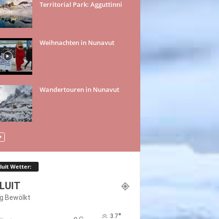
Territorial Park: Agguttinni
Weihnachten in Nunavut
Wandertouren in Nunavut
luit Wetter:
LUIT
g Bewölkt
°
3.7