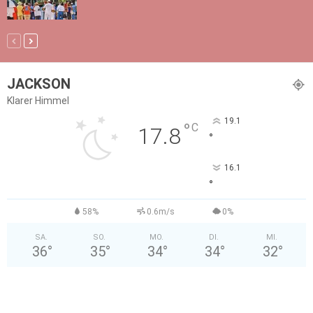
JACKSON
Klarer Himmel
19.1
°
C
17.8
°
16.1
°
58%
0.6m/s
0%
SA.
SO.
MO.
DI.
MI.
36
°
35
°
34
°
34
°
32
°