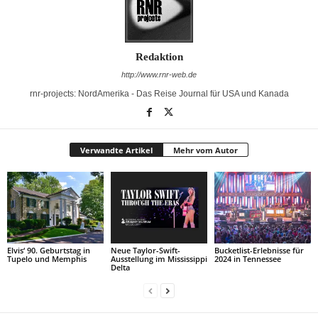
Redaktion
http://www.rnr-web.de
rnr-projects: NordAmerika - Das Reise Journal für USA und Kanada
Verwandte Artikel
Mehr vom Autor
Elvis‘ 90. Geburtstag in
Neue Taylor-Swift-
Bucketlist-Erlebnisse für
Tupelo und Memphis
Ausstellung im Mississippi
2024 in Tennessee
Delta