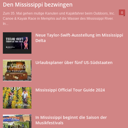
Den Mississippi bezwingen
0
Zum 35. Mal gehen mutige Kanuten und Kajakfahrer beim Outdoors, Inc.
Canoe & Kayak Race in Memphis auf die Wasser des Mississippi River.
In...
Neue Taylor-Swift-Ausstellung im Mississippi
Delta
Urlaubsplaner über fünf US-Südstaaten
Mississippi Official Tour Guide 2024
In Mississippi beginnt die Saison der
Musikfestivals