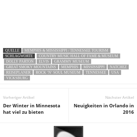
QUELLE
MEMPHIS & MISSISSIPPI / TENNESSEE TOURISM
SCHLAGWORTE
COUNTRY MUSIC HALL OF FAME & MUSEUM
DOLLY PARTON
ELVIS
GRAMMY MUSEUM
GREAT SMOKY MOUNTAINS
MEMPHIS
MISSISSIPPI
NATCHEZ
REISEPLANER
ROCK ‘N‘ SOUL MUSEUM
TENNESSEE
USA
VICKSBURG
Vorheriger Artikel
Nächster Artikel
Der Winter in Minnesota
Neuigkeiten in Orlando in
hat viel zu bieten
2016