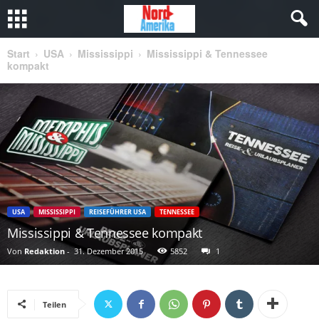
Start
USA
Mississippi
Mississippi & Tennessee
kompakt
USA
MISSISSIPPI
REISEFÜHRER USA
TENNESSEE
Mississippi & Tennessee kompakt
Von
Redaktion
-
31. Dezember 2015
5852
1
Teilen