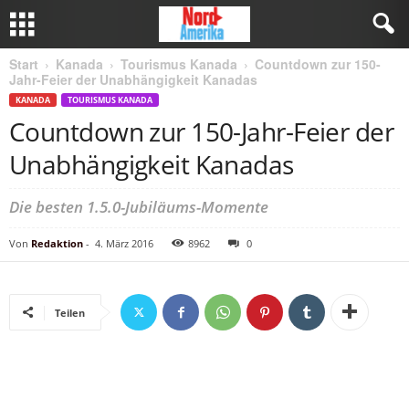
Start
Kanada
Tourismus Kanada
Countdown zur 150-
Jahr-Feier der Unabhängigkeit Kanadas
KANADA
TOURISMUS KANADA
Countdown zur 150-Jahr-Feier der
Unabhängigkeit Kanadas
Die besten 1.5.0-Jubiläums-Momente
Von
Redaktion
-
4. März 2016
8962
0
Teilen