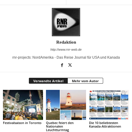
Redaktion
http://www.rnr-web.de
rnr-projects: NordAmerika - Das Reise Journal für USA und Kanada
Verwandte Artikel
Mehr vom Autor
Festivalsaison in Toronto
Quebec feiert den
Die 10 beliebtesten
Nationalen
Kanada-Attraktionen
Leuchtturmtag