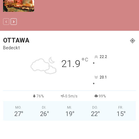
OTTAWA
Bedeckt
22.2
°
C
21.9
°
20.1
°
76%
0.5m/s
99%
MO.
DI.
MI.
DO.
FR.
27
°
26
°
19
°
22
°
15
°