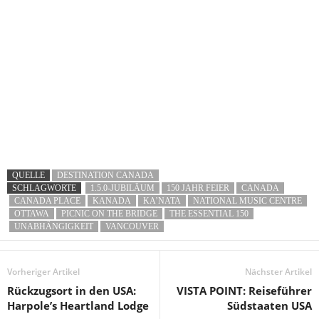
QUELLE
DESTINATION CANADA
SCHLAGWORTE
1.5.0-JUBILÄUM
150 JAHR FEIER
CANADA
CANADA PLACE
KANADA
KA’NATA
NATIONAL MUSIC CENTRE
OTTAWA
PICNIC ON THE BRIDGE
THE ESSENTIAL 150
UNABHÄNGIGKEIT
VANCOUVER
Vorheriger Artikel
Nächster Artikel
Rückzugsort in den USA:
VISTA POINT: Reiseführer
Harpole’s Heartland Lodge
Südstaaten USA