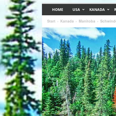
HOME
USA
KANADA
Start
Kanada
Manitoba
Schwinde