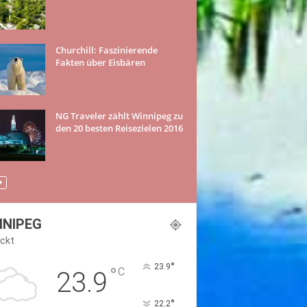
Churchill: Faszinierende
Fakten über Eisbären
NG Traveler zählt Winnipeg zu
den 20 besten Reisezielen 2016
NNIPEG
ckt
°
23.9
°
C
23.9
°
22.2