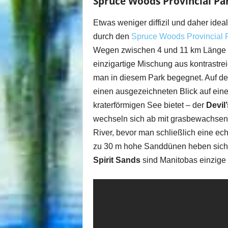
Spruce Woods Provincial Pa
Etwas weniger diffizil und daher idea
durch den
Spruce Woods Provincial 
Wegen zwischen 4 und 11 km Länge er
einzigartige Mischung aus kontrastr
man in diesem Park begegnet. Auf d
einen ausgezeichneten Blick auf ein
kraterförmigen See bietet – der
Devil
wechseln sich ab mit grasbewachsen
River, bevor man schließlich eine ec
zu 30 m hohe Sanddünen heben sich v
Spirit Sands
sind Manitobas einzige 