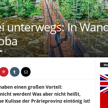
ei unterwegs: In Wa
oba
0
Ma
aben einen großen Vorteil:
icht werden! Was aber nicht heißt,
 Kulisse der Prärieprovinz eintönig ist!