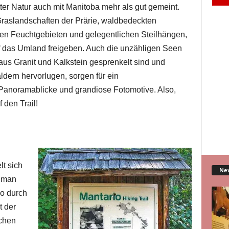
ter Natur auch mit Manitoba mehr als gut gemeint.
Graslandschaften der Prärie, waldbedeckten
gen Feuchtgebieten und gelegentlichen Steilhängen,
 das Umland freigeben. Auch die unzähligen Seen
aus Granit und Kalkstein gesprenkelt sind und
dern hervorlugen, sorgen für ein
 Panoramablicke und grandiose Fotomotive. Also,
den Trail!
t sich
Ne
– man
io durch
t der
schen