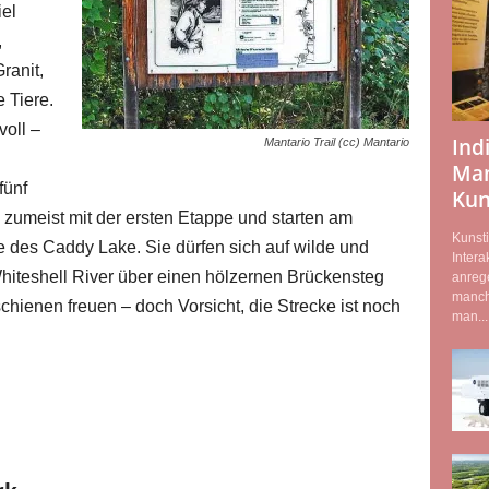
el
,
ranit,
 Tiere.
voll –
Ind
Mantario Trail (cc) Mantario
Man
fünf
Kun
zumeist mit der ersten Etappe und starten am
Kunsti
 des Caddy Lake. Sie dürfen sich auf wilde und
Intera
hiteshell River über einen hölzernen Brückensteg
anreg
manche
ienen freuen – doch Vorsicht, die Strecke ist noch
man...