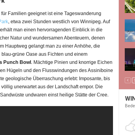
rk
l für Familien geeignet ist eine Tageswanderung
Park
, etwa zwei Stunden westlich von Winnipeg. Auf
hält man einen hervorragenden Einblick in die
eicher Natur und wundersamen Abenteuern, denen
em Hauptweg gelangt man zu einer Anhöhe, die
e blau-grüne Oase aus Fichten und einem
’s Punch Bowl
. Mächtige Pinien und knorrige Eichen
en Hügeln und den Flusswindungen des Assiniboine
hte geologische Überraschung erlebt: Imposante, bis
öllig unerwartet aus der Landschaft empor. Die
Sandwüste undwaren einst heilige Stätte der Cree.
WI
Bede