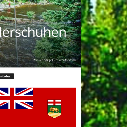
nderschuhen
Pisew Falls (c) Travel Manitoba
nitoba