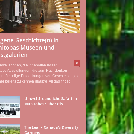
igene Geschichte(n) in
itobas Museen und
stgalerien
0
nstallationen, die innehalten lassen.
ktive Ausstellungen, die zum Nachdenken
en. Freudige Entdeckungen von Geschichten, die
r bereits zu kennen glaubte. All das findet
Umweltfreundliche Safari in
Manitobas Subarktis
The Leaf – Canada’s Diversity
Gardens