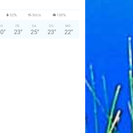
52%
3m/s
100%
O.
FR.
SA.
SO.
MO.
30
°
23
°
25
°
23
°
22
°
Archiv