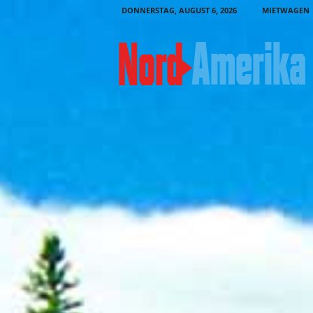
DONNERSTAG, AUGUST 6, 2026
MIETWAGEN
N
o
r
d
-
A
m
e
r
i
k
a