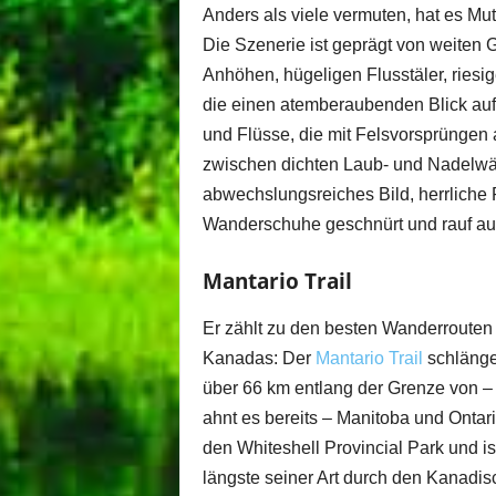
Anders als viele vermuten, hat es Mut
Die Szenerie ist geprägt von weiten 
Anhöhen, hügeligen Flusstäler, riesi
die einen atemberaubenden Blick auf
und Flüsse, die mit Felsvorsprüngen 
zwischen dichten Laub- und Nadelwäl
abwechslungsreiches Bild, herrliche
Wanderschuhe geschnürt und rauf auf 
Mantario Trail
Er zählt zu den besten Wanderrouten
Kanadas: Der
Mantario Trail
schlängel
über 66 km entlang der Grenze von 
ahnt es bereits – Manitoba und Ontar
den Whiteshell Provincial Park und is
längste seiner Art durch den Kanadi