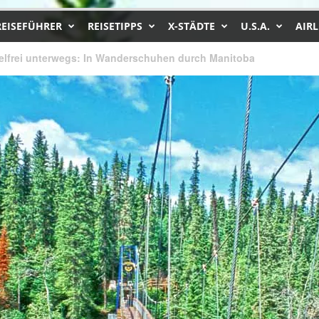
REISEFÜHRER
REISETIPPS
X-STÄDTE
U.S.A.
AIRL
lfrei unterwegs: In Wanderschuhen durch Manitoba