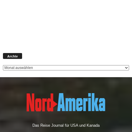
A
Archiv
r
c
h
i
v
Das Reise Journal für USA und Kanada