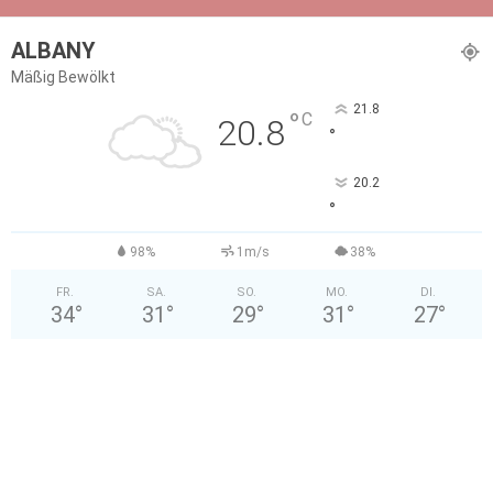
ALBANY
Mäßig Bewölkt
21.8
°
C
20.8
°
20.2
°
98%
1m/s
38%
FR.
SA.
SO.
MO.
DI.
34
°
31
°
29
°
31
°
27
°