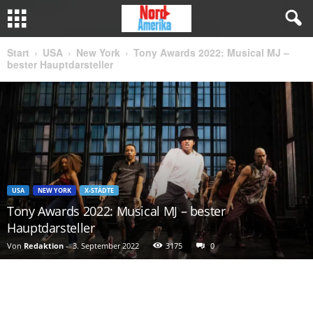
Start
USA
New York
Tony Awards 2022: Musical MJ –
bester Hauptdarsteller
USA
NEW YORK
X-STÄDTE
Tony Awards 2022: Musical MJ – bester
Hauptdarsteller
Von
Redaktion
-
3. September 2022
3175
0