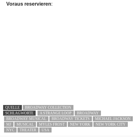
Voraus reservieren
:
QUELLE
BROADWAY COLLECTION
SCHLAGWORTE
A STRANGE LOOP
BROADWAY
BROADWAY MUSICAL
BROADWAY TICKETS
MICHAEL JACKSON
MJ
MUSICAL
MYLES FROST
NEW YORK
NEW YORK CITY
NYC
THEATER
USA