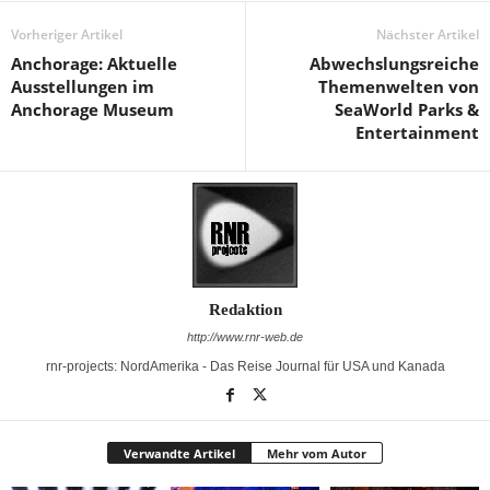
Vorheriger Artikel
Nächster Artikel
Anchorage: Aktuelle
Abwechslungsreiche
Ausstellungen im
Themenwelten von
Anchorage Museum
SeaWorld Parks &
Entertainment
Redaktion
http://www.rnr-web.de
rnr-projects: NordAmerika - Das Reise Journal für USA und Kanada
Verwandte Artikel
Mehr vom Autor