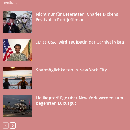
nördlich...
Nicht nur für Leseratten: Charles Dickens
Festival in Port Jefferson
„Miss USA“ wird Taufpatin der Carnival Vista
Sparmöglichkeiten in New York City
Helikopterflüge über New York werden zum
begehrten Luxusgut